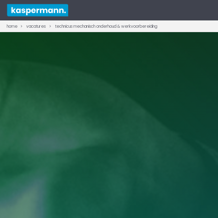
home
vacatures
technicus mechanisch onderhoud & werkvoorbereiding