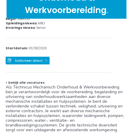
Werkvoorbereiding
.
Regio:
Zeeland
Opleidingsniveau:
MBO
Ervarings niveau:
Senior
Startdatum:
03/08/2026
Solliciteer direct
< bekijk alle vacatures
Als Technicus Mechanisch Onderhoud & Werkvoorbereiding
ben je verantwoordelijk voor de voorbereiding, begeleiding en
uitvoering van onderhoudswerkzaamheden aan diverse
mechanische installaties en hulpsystemen. Je bent de
verbindende schakel tussen techniek, veiligheid, uitvoering en
externe contractors. Je werkt aan diverse mechanische
installaties en hulpsystemen, waaronder leidingwerk, pompen,
compressoren, water-, ventilatie- en
brandbeveiligingssystemen. De grote technische diversiteit
zorgt voor een uitdagende en afwisselende werkomgeving.