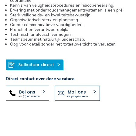
coördinatie.
Kennis van veiligheidsprocedures en risicobeheersing.
Ervaring met onderhoudsmanagementsystemen is een pré.
Sterk veiligheids- en kwaliteitsbewustzijn.
Organisatorisch sterk en planmatig.
Goede communicatieve vaardigheden.
Proactief en verantwoordelijk.
Technisch analytisch vermogen.
Teamspeler met natuurlijk leiderschap.
Oog voor detail zonder het totaaloverzicht te verliezen.
Solliciteer direct
Direct contact over deze vacature
Bel ons
Mail ons
+31 (0)165 71 44 00
info@kaspermann.nl