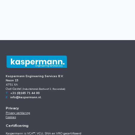
Kaspermann Engineering Services B.V.
Neon 15
4751 XA
Oud-Gastel
(Industrieterrein Borchwerf 2, Roosendaal)
T
+31 (0)165 71 44 00
E
info@kaspermann.nl
Privacy
Privacy verklaring
Cookies
Certificering
Kaspermann is VCA**, VCU, SNA en VRO gecertificeerd